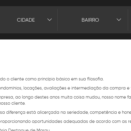
CIDADE
BAIRRO
o o cliente como princípio básico em sua filosofia.
domínios, locações, avaliações e intermediação da compra e 
mpresa, ao longo destes anos muita coisa mudou, nosso nome fan
osso cliente.
sa diferença está alicerçada na seriedade, competência e hon
o, proporcionando oportunidades adequadas de acordo com as r
iária Destaque de Marau.