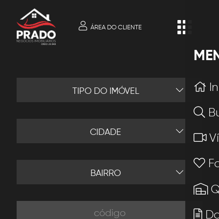
ÁREA DO CLIENTE
ME
In
TIPO DO IMÓVEL
B
CIDADE
V
Fa
BAIRRO
Q
Do